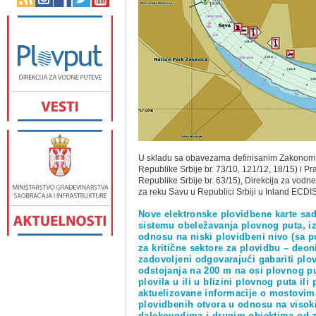
U skladu sa obavezama definisanim Zakonom o
Republike Srbije br. 73/10, 121/12, 18/15) i P
Republike Srbije br. 63/15), Direkcija za vod
za reku Savu u Republici Srbiji u Inland ECDI
Nove elektronske plovidbene karte sa
sistemu obeležavanja plovnog puta, iz
odnosu na niski plovidbeni nivo (sa 
za kritične sektore za plovidbu – deo
zadovoljeni odgovarajući gabariti pl
odstojanja na 200 m na osi plovnog pu
plovila u ili u blizini plovnog puta il
aktuelizovane informacije o mostovim
plovidbenih otvora u odnosu na visoki