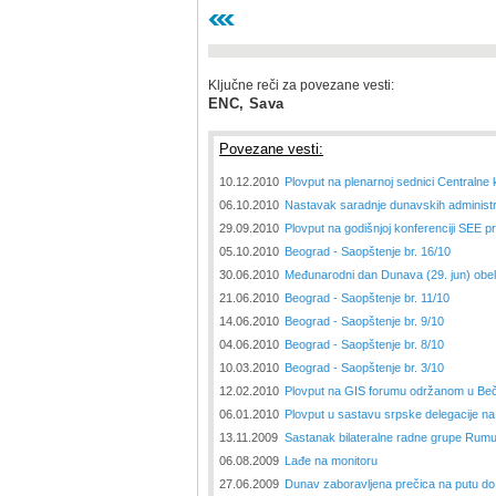
Ključne reči za povezane vesti:
ENC, Sava
Povezane vesti:
10.12.2010
Plovput na plenarnoj sednici Centralne
06.10.2010
Nastavak saradnje dunavskih administ
29.09.2010
Plovput na godišnjoj konferenciji SEE 
05.10.2010
Beograd - Saopštenje br. 16/10
30.06.2010
Međunarodni dan Dunava (29. jun) obele
21.06.2010
Beograd - Saopštenje br. 11/10
14.06.2010
Beograd - Saopštenje br. 9/10
04.06.2010
Beograd - Saopštenje br. 8/10
10.03.2010
Beograd - Saopštenje br. 3/10
12.02.2010
Plovput na GIS forumu održanom u Be
06.01.2010
Plovput u sastavu srpske delegacije n
13.11.2009
Sastanak bilateralne radne grupe Rumun
06.08.2009
Lađe na monitoru
27.06.2009
Dunav zaboravljena prečica na putu do