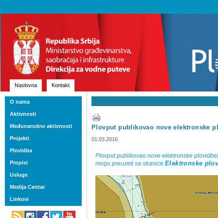
Naslovna
Kontakt
O nama
Aktivnosti
Međunarodne aktivnosti
Plovput publikovao nove elektronske p
Projekti
01.03.2016.
Plovidba
Plovput publikovao nove elektronske plovidbe
Propisi
mogu preuzeti sa stranice
Elektronske plo
Usluge
Medija Centar
Linkovi