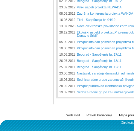
02.03.2012
Beograd - Saopštenje br. 07/12
23.02.2012
Veliki uspeh projekta NEWADA
08.03.2012
Završna konferencija projekta WANDA
16.03.2012
Titel - Saopštenje br. 04/12
13.07.2026
Nove elektronske plovidbene karte re
28.12.2011
Ekološki aspekt projekta „Priprema dok
Dunav u Srbiji“
05.09.2011
Plovput info dan posvećen projektima f
10.08.2011
Plovput info dan posvećen projektima f
10.08.2011
Beograd - Saopštenje br. 17/11
26.07.2011
Beograd - Saopštenje br. 13/11
25.07.2011
Beograd - Saopštenje br. 12/11
23.06.2011
Nastavak saradnje dunavskih administ
18.06.2011
Sednica radne grupe za unutrašnji vod
28.02.2011
Plovput publikovao elektronsku naviga
19.02.2011
Sednica radne grupe za unutrašnji vod
Web mail
Pravila korišćenja
Mapa prez
Direkcij