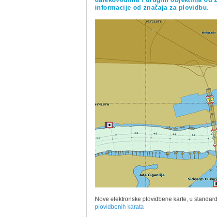
dalekovodima i drugim objektima od z
informacije od značaja za plovidbu.
Nove elektronske plovidbene karte, u standar
plovidbenih karata