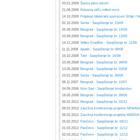
03.01.2009
Šansa plovi rekom
21.08.2006
Rekama otiču milioni evra
14.10.2009
Potpisan bilateralni sporazum Srbije i H
02.10.2009
Senta - Saopštenje br. 23/09
25.09.2009
Beograd - Saopštenje br. 14/09
10.09.2009
Beograd - Saopštenje br. 13/09
14.12.2008
Veliko Gradište - Saopštenje br. 11/08
11.11.2008
Apatin - Saopštenje br 08/08
16.10.2008
Titel - Saopštenje br. 16/08
10.06.2008
Beograd - Saopštenje br. 08/08
13.05.2008
Beograd - Saopštenje br. 03/08
23.01.2008
Senta - Saopštenje br. 06/08
08.11.2007
Beograd - Saopštenje br. 10/07
04.09.2006
Novi Sad - Saopštenje brodarstvu
18.05.2006
Beograd - Saopštenje br. 09/06
06.02.2012
Beograd - Saopštenje br. 02/12
08.02.2012
Završna konferencija projekta NEWAD
08.02.2012
Završna konferencija projekta WANDA
25.02.2012
Pančevo - Saopštenje br. 09/12
01.03.2012
Pančevo - Saopštenje br. 11/12
02.03.2012
Pančevo - Saopštenje br. 12/12