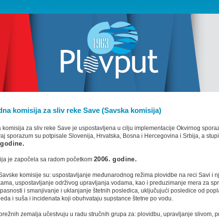
a komisija za sliv reke Save (Savska komisija)
omisija za sliv reke Save je uspostavljena u cilju implementacije Okvirnog spora
aj sporazum su potpisale Slovenija, Hrvatska, Bosna i Hercegovina i Srbija, a stupi
 godine.
ija je započela sa radom početkom
2006. godine.
i Savske komisije su: uspostavljanje međunarodnog režima plovidbe na reci Savi i 
kama, uspostavljanje održivog upravljanja vodama, kao i preduzimanje mera za spr
pasnosti i smanjivanje i uklanjanje štetnih posledica, uključujući posledice od popl
leda i suša i incidenata koji obuhvataju supstance štetne po vodu.
ibrežnih zemalja učestvuju u radu stručnih grupa za: plovidbu, upravljanje slivom, p