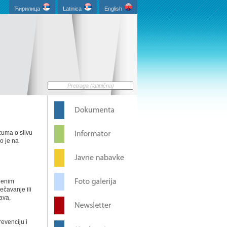
Ћирилица
Latinica
English
zuma o slivu
o je na
njenim
ečavanje ili
ava,
revenciju i