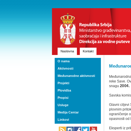
Naslovna
Kontakt
O nama
Međunarodn
Aktivnosti
Međunarodne aktivnosti
Međunarodna k
reke Save. Ov
Projekti
snagu
2004.
Plovidba
Savska komis
Propisi
Glavni ciljev
Usluge
plovnim prito
Medija Centar
ograničenje o
opasnosti od 
Linkovi
Eksperti iz pr