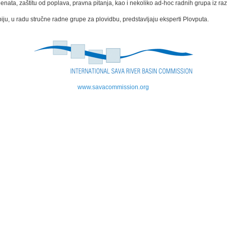
enata, zaštitu od poplava, pravna pitanja, kao i nekoliko ad-hoc radnih grupa iz razli
iju, u radu stručne radne grupe za plovidbu, predstavljaju eksperti Plovputa.
www.savacommission.org