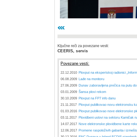
Ključne reči za povezane vesti:
CEERIS, servis
Povezane vesti:
22.12.2010
Plovput na ekspertskoj radionici „Informa
06.08.2009
Lađe na monitoru
27.06.2009
Dunav zaboravljena prečica na putu do
03.01.2009
Šansa plovi rekom
30.10.2009
Plovput na FP7 info danu
21.11.2017
Plovput publikovao novu elektronsku ka
01.03.2016
Plovput publikovao nove elektronske p
03.11.2017
Plovidbeni uslovi na sektoru Kamičak 
14.07.2017
Nove elektronske plovidbene karte re
12.06.2017
Promene raspoloživih gabarita i izmešt
30.12.2016
ENC Dunava u Inland ECDIS standardu