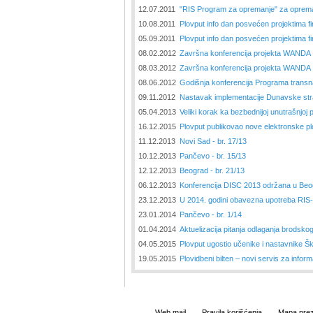
12.07.2011
"RIS Program za opremanje" za oprema
10.08.2011
Plovput info dan posvećen projektima f
05.09.2011
Plovput info dan posvećen projektima f
08.02.2012
Završna konferencija projekta WANDA
08.03.2012
Završna konferencija projekta WANDA
08.06.2012
Godišnja konferencija Programa transn
09.11.2012
Nastavak implementacije Dunavske stra
05.04.2013
Veliki korak ka bezbednijoj unutrašnjoj p
16.12.2015
Plovput publikovao nove elektronske pl
11.12.2013
Novi Sad - br. 17/13
10.12.2013
Pančevo - br. 15/13
12.12.2013
Beograd - br. 21/13
06.12.2013
Konferencija DISC 2013 održana u Be
23.12.2013
U 2014. godini obavezna upotreba RIS-a
23.01.2014
Pančevo - br. 1/14
01.04.2014
Aktuelizacija pitanja odlaganja brods
04.05.2015
Plovput ugostio učenike i nastavnike Šk
19.05.2015
Plovidbeni bilten – novi servis za infor
Web mail
Pravila korišćenja
Mapa prez