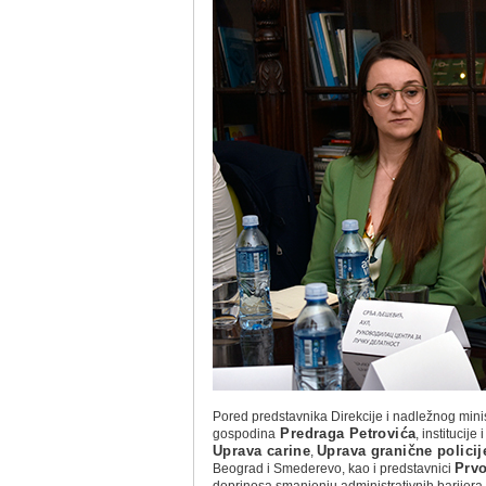
Pored predstavnika Direkcije i nadležnog min
gospodina
Predraga Petrovića
, institucij
Uprava carine
,
Uprava granične policij
Beograd i Smederevo, kao i predstavnici
Prv