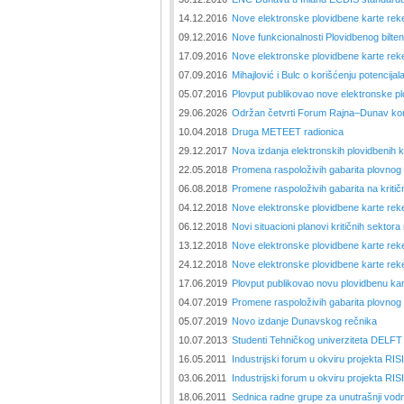
14.12.2016
Nove elektronske plovidbene karte rek
09.12.2016
Nove funkcionalnosti Plovidbenog bilte
17.09.2016
Nove elektronske plovidbene karte re
07.09.2016
Mihajlović i Bulc o korišćenju potenci
05.07.2016
Plovput publikovao nove elektronske pl
29.06.2026
Održan četvrti Forum Rajna–Dunav kor
10.04.2018
Druga METEET radionica
29.12.2017
Nova izdanja elektronskih plovidbenih 
22.05.2018
Promena raspoloživih gabarita plovnog 
06.08.2018
Promene raspoloživih gabarita na kriti
04.12.2018
Nove elektronske plovidbene karte re
06.12.2018
Novi situacioni planovi kritičnih sektora
13.12.2018
Nove elektronske plovidbene karte rek
24.12.2018
Nove elektronske plovidbene karte re
17.06.2019
Plovput publikovao novu plovidbenu ka
04.07.2019
Promene raspoloživih gabarita plovnog
05.07.2019
Novo izdanje Dunavskog rečnika
10.07.2013
Studenti Tehničkog univerziteta DELFT 
16.05.2011
Industrijski forum u okviru projekta RI
03.06.2011
Industrijski forum u okviru projekta R
18.06.2011
Sednica radne grupe za unutrašnji vod