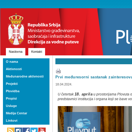
Naslovna
Kontakt
O nama
Aktivnosti
Međunarodne aktivnosti
Prvi međuresorni sastanak zainteresov
Projekti
18.04.2024.
Plovidba
U četvrtak
18. aprila
u prostorijama Plovuta o
Propisi
predstavnici institucija i organa koji se bave 
Usluge
Medija Centar
Linkovi