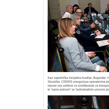
Kao zajednička inicijativa Austrije, Bugarske,
Slovačke, CEERIS omogućava operaterima plo
ispune sve zahteve za izveštavanje za transpor
to “samo jednom” sa “jednokratnim unosom po