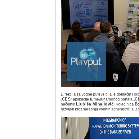
Direkcija za vodne puteve bila je domaćin i 
„
CES
” aplikacije tj. međunarodnog portala „
C
načelnik
Ljubiša Mihajlović
i koleginica
B
razvijen kroz saradnju vodnih administricija u o