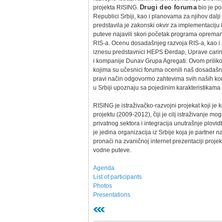
projekta RISING.
Drugi deo foruma
bio je po
Republici Srbiji, kao i planovama za njihov dalji
predstavila je zakonski okvir za implementaciju 
puteve najavili skori početak programa opremanj
RIS-a. Ocenu dosadašnjeg razvoja RIS-a, kao i s
iznesu predstavnici HEPS Đerdap, Uprave carin
i kompanije Dunav Grupa Agregati. Ovom priliko
kojima su učesnici foruma ocenili naš dosadašnj
pravi način odgovormo zahtevima svih naših ko
u Srbiji upoznaju sa pojedinim karakteristikama 
RISING je istraživačko-razvojni projekat koji je 
projektu (2009-2012), čiji je cilj istraživanje 
privatnog sektora i integracija unutrašnje plov
je jedina organizacija iz Srbije koja je partner
pronaći na zvaničnoj internet prezentaciji projek
vodne puteve.
Agenda
List of participants
Photos
Presentations