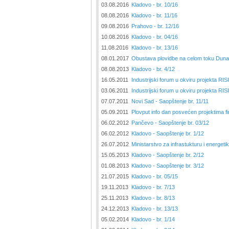
03.08.2016
Kladovo - br. 10/16
08.08.2016
Kladovo - br. 11/16
09.08.2016
Prahovo - br. 12/16
10.08.2016
Kladovo - br. 04/16
11.08.2016
Kladovo - br. 13/16
08.01.2017
Obustava plovidbe na celom toku Dun
08.08.2013
Kladovo - br. 4/12
16.05.2011
Industrijski forum u okviru projekta RI
03.06.2011
Industrijski forum u okviru projekta R
07.07.2011
Novi Sad - Saopštenje br. 11/11
05.09.2011
Plovput info dan posvećen projektima f
06.02.2012
Pančevo - Saopštenje br. 03/12
06.02.2012
Kladovo - Saopštenje br. 1/12
26.07.2012
Ministarstvo za infrastukturu i energeti
15.05.2013
Kladovo - Saopštenje br. 2/12
01.08.2013
Kladovo - Saopštenje br. 3/12
21.07.2015
Kladovo - br. 05/15
19.11.2013
Kladovo - br. 7/13
25.11.2013
Kladovo - br. 8/13
24.12.2013
Kladovo - br. 13/13
05.02.2014
Kladovo - br. 1/14