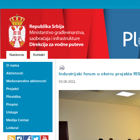
Naslovna
Kontakt
O nama
Aktivnosti
Industrijski forum u okviru projekta R
Međunarodne aktivnosti
03.06.2011.
Projekti
Plovidba
Propisi
Usluge
Medija Centar
Linkovi