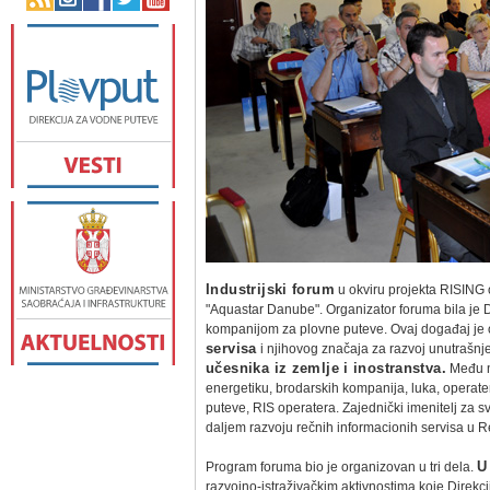
Industrijski forum
u okviru projekta RISING
"Aquastar Danube". Organizator foruma bila je D
kompanijom za plovne puteve. Ovaj događaj je
servisa
i njihovog značaja za razvoj unutrašnje
učesnika iz zemlje i inostranstva.
Među nj
energetiku, brodarskih kompanija, luka, operate
puteve, RIS operatera. Zajednički imenitelj za s
daljem razvoju rečnih informacionih servisa u Re
Program foruma bio je organizovan u tri dela.
U
razvojno-istraživačkim aktivnostima koje Direkci