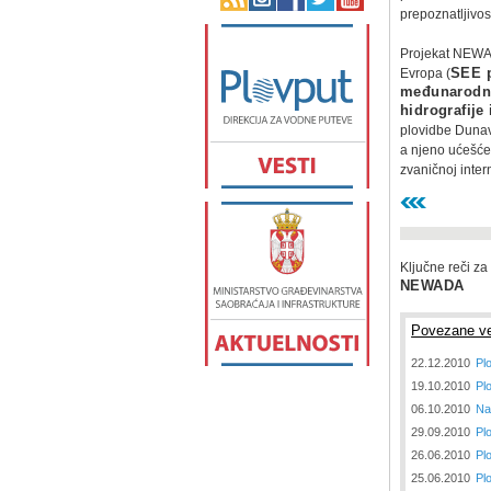
prepoznatljivos
Projekat NEWAD
Evropa (
SEE 
međunarodne 
hidrografije
plovidbe Dunav
a njeno ućešće
zvaničnoj intern
Ključne reči za
NEWADA
Povezane ve
22.12.2010
Plo
19.10.2010
Pl
06.10.2010
Na
29.09.2010
Pl
26.06.2010
Pl
25.06.2010
Pl