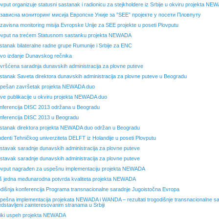
ovput organizuje statusni sastanak i radionicu za stejkholdere iz Srbije u okviru projekta N
зависна мониторинг мисија Европске Уније за ”SEE” пројекте у посети Пловпуту
zavisna monitoring misija Evropske Unije za SEE projekte u poseti Plovputu
ovput na trećem Statusnom sastanku projekta NEWADA
stanak bilateralne radne grupe Rumunije i Srbije za ENC
vo izdanje Dunavskog rečnika
vršćena saradnja dunavskih administracija za plovne puteve
stanak Saveta direktora dunavskih administracija za plovne puteve u Beogradu
pešan završetak projekta NEWADA duo
ve publikacije u okviru projekta NEWADA duo
nferencija DISC 2013 održana u Beogradu
nferencija DISC 2013 u Beogradu
stanak direktora projekta NEWADA duo održan u Beogradu
udenti Tehničkog univerziteta DELFT iz Holandije u poseti Plovputu
stavak saradnje dunavskih administracija za plovne puteve
stavak saradnje dunavskih administracija za plovne puteve
ovput nagrađen za uspešnu implementaciju projekta NEWADA
š jedna međunarodna potvrda kvaliteta projekta NEWADA
dišnja konferencija Programa transnacionalne saradnje Jugoistočna Evropa
pešna implementacija projekata NEWADA i WANDA – rezultati trogodišnje transnacionalne s
edstavljeni zainteresovanim stranama u Srbiji
liki uspeh projekta NEWADA