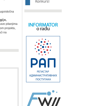
Jugoistočna
e
gije,
 bave pitanjima
om projektu,
aći na