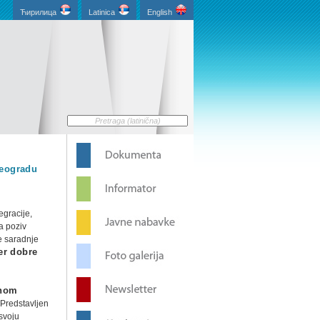
Ћирилица
Latinica
English
Beogradu
egracije,
a poziv
e saradnje
er dobre
tnom
 Predstavljen
svoju