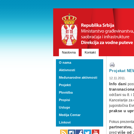
Naslovna
Kontakt
O nama
Aktivnosti
Projekat NE
Međunarodne aktivnosti
12.11.2011.
Info dani
posv
Projekti
transnacion
Plovidba
održani su 8. 
Propisi
Kancelarije za
jugoistočna Evr
Usluge
prakse u upr
Medija Centar
Fokus prezenta
Linkovi
partnerstvu, 
pred
više od 