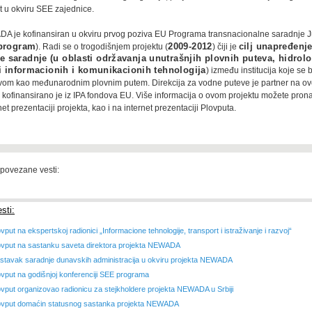
t u okviru SEE zajednice.
A je kofinansiran u okviru prvog poziva EU Programa transnacionalne saradnje 
program
). Radi se o trogodišnjem projektu (
2009-2012
) čiji je
cilj unapređenj
saradnje (u oblasti održavanja unutrašnjih plovnih puteva, hidrolo
 i informacionih i komunikacionih tehnologija
) između institucija koje se
om kao međunarodnim plovnim putem. Direkcija za vodne puteve je partner na ov
 kofinansirano je iz IPA fondova EU. Više informacija o ovom projektu možete pron
et prezentaciji projekta, kao i na internet prezentaciji Plovputa.
 povezane vesti:
sti:
vput na ekspertskoj radionici „Informacione tehnologije, transport i istraživanje i razvoj“
ovput na sastanku saveta direktora projekta NEWADA
stavak saradnje dunavskih administracija u okviru projekta NEWADA
ovput na godišnjoj konferenciji SEE programa
ovput organizovao radionicu za stejkholdere projekta NEWADA u Srbiji
ovput domaćin statusnog sastanka projekta NEWADA