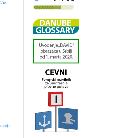
EWADA
aradnje