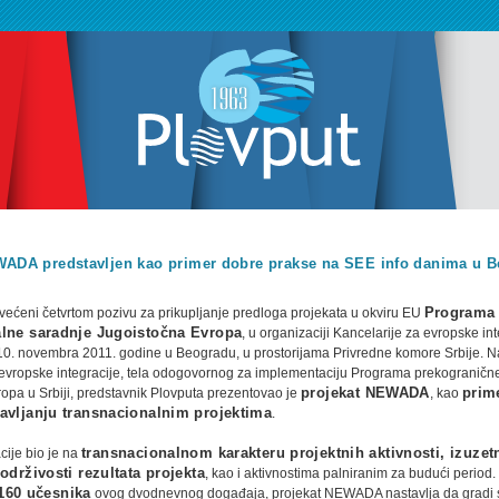
WADA predstavljen kao primer dobre prakse na SEE info danima u 
ećeni četvrtom pozivu za prikupljanje predloga projekata u okviru EU
Programa
alne saradnje Jugoistočna Evropa
, u organizaciji Kancelarije za evropske int
i 10. novembra 2011. godine u Beogradu, u prostorijama Privredne komore Srbije. N
 evropske integracije, tela odogovornog za implementaciju Programa prekograničn
opa u Srbiji, predstavnik Plovputa prezentovao je
projekat NEWADA
, kao
prim
avljanju transnacionalnim projektima
.
cije bio je na
transnacionalnom karakteru projektnih aktivnosti, izuze
održivosti rezultata projekta
, kao i aktivnostima palniranim za budući period.
160 učesnika
ovog dvodnevnog događaja, projekat NEWADA nastavlja da gradi 