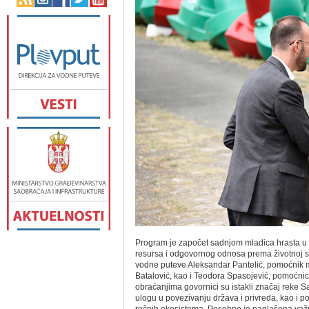
Program je započet sadnjom mladica hrasta u k
resursa i odgovornog odnosa prema životnoj sre
vodne puteve Aleksandar Pantelić, pomoćnik min
Batalović, kao i Teodora Spasojević, pomoćnic
obraćanjima govornici su istakli značaj reke 
ulogu u povezivanju država i privreda, kao i 