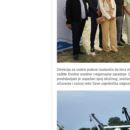
Direkcija za vodne puteve nastaviće da kroz sl
zaštite životne sredine i regionalne saradnj
predstavlјalo je uspešan spoj stručnog, svečan
očuvanje i razvoj reke Save zajednička odgovo