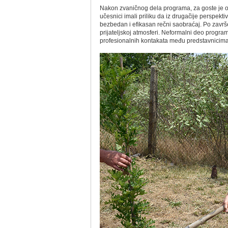
Nakon zvaničnog dela programa, za goste je 
učesnici imali priliku da iz drugačije perspekt
bezbedan i efikasan rečni saobraćaj. Po završet
prijatelјskoj atmosferi. Neformalni deo program
profesionalnih kontakata među predstavnicima ra