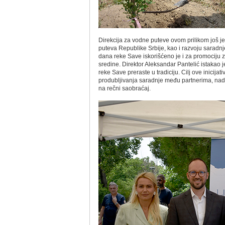
Direkcija za vodne puteve ovom prilikom još 
puteva Republike Srbije, kao i razvoju sarad
dana reke Save iskorišćeno je i za promociju z
sredine. Direktor Aleksandar Pantelić istaka
reke Save preraste u tradiciju. Cilј ove inicij
produblјivanja saradnje među partnerima, nadl
na rečni saobraćaj.