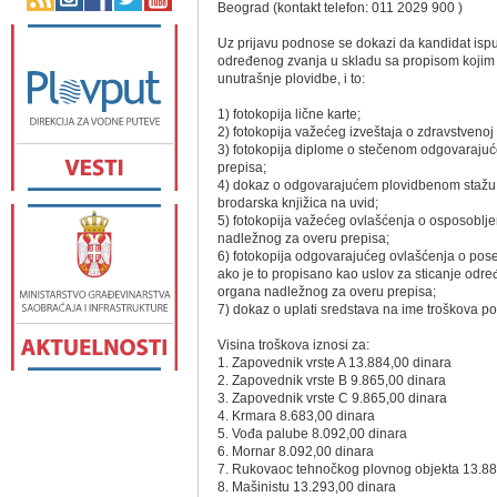
Beograd (kontakt telefon: 011 2029 900 )
Uz prijavu podnose se dokazi da kandidat ispu
određenog zvanja u skladu sa propisom kojim 
unutrašnje plovidbe, i to:
1) fotokopija lične karte;
2) fotokopija važećeg izveštaja o zdravstvenoj 
3) fotokopija diplome o stečenom odgovaraju
prepisa;
4) dokaz o odgovarajućem plovidbenom stažu (i
brodarska knjižica na uvid;
5) fotokopija važećeg ovlašćenja o osposoblјeno
nadležnog za overu prepisa;
6) fotokopija odgovarajućeg ovlašćenja o pos
ako je to propisano kao uslov za sticanje određ
organa nadležnog za overu prepisa;
7) dokaz o uplati sredstava na ime troškova pol
Visina troškova iznosi za:
1. Zapovednik vrste A 13.884,00 dinara
2. Zapovednik vrste B 9.865,00 dinara
3. Zapovednik vrste C 9.865,00 dinara
4. Krmara 8.683,00 dinara
5. Vođa palube 8.092,00 dinara
6. Mornar 8.092,00 dinara
7. Rukovaoc tehnočkog plovnog objekta 13.88
8. Mašinistu 13.293,00 dinara