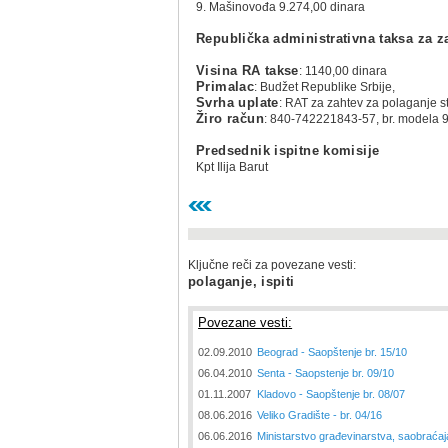
9. Mašinovođa 9.274,00 dinara
Republička administrativna taksa za z
Visina RA takse
: 1140,00 dinara
Primalac
: Budžet Republike Srbije,
Svrha uplate
: RAT za zahtev za polaganje st
Žiro račun
: 840-742221843-57, br. modela 9
Predsednik ispitne komisije
Kpt Ilija Barut
Ključne reči za povezane vesti:
polaganje, ispiti
Povezane vesti:
02.09.2010
Beograd - Saopštenje br. 15/10
06.04.2010
Senta - Saopstenje br. 09/10
01.11.2007
Kladovo - Saopštenje br. 08/07
08.06.2016
Veliko Gradište - br. 04/16
06.06.2016
Ministarstvo građevinarstva, saobraćaja