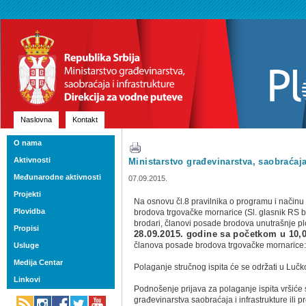
Naslovna
Kontakt
O nama
Aktivnosti
Ministarstvo građevinarstva, saobraćaja 
Međunarodne aktivnosti
07.09.2015.
Projekti
Na osnovu čl.8 pravilnika o programu i načinu
Plovidba
brodova trgovačke mornarice (Sl. glasnik RS 
brodari, članovi posade brodova unutrašnje pl
Propisi
28.09.2015. godine sa početkom u 10,
članova posade brodova trgovačke mornarice
Usluge
Medija Centar
Polaganje stručnog ispita će se održati u Lučk
Linkovi
Podnošenje prijava za polaganje ispita vršiće
građevinarstva saobraćaja i infrastrukture ili p