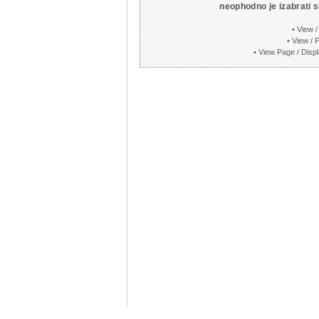
neophodno je izabrati
• View 
• View /
• View Page / Dis