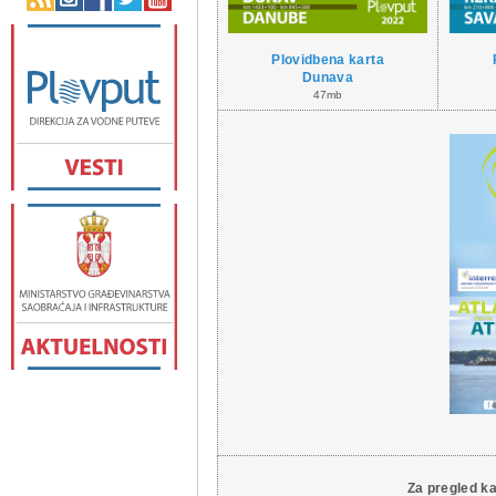
Plovidbena karta
Dunav
a
47mb
Za pregled k