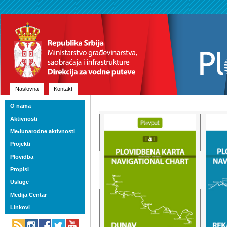
Naslovna
Kontakt
O nama
Aktivnosti
Međunarodne aktivnosti
Projekti
Plovidba
Propisi
Usluge
Medija Centar
Linkovi