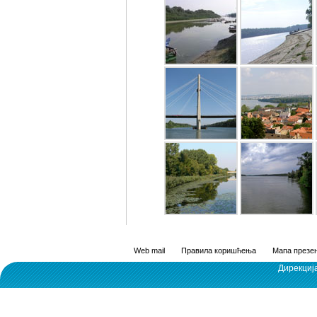
Web mail
Правила коришћења
Мапа презен
Дирекциј