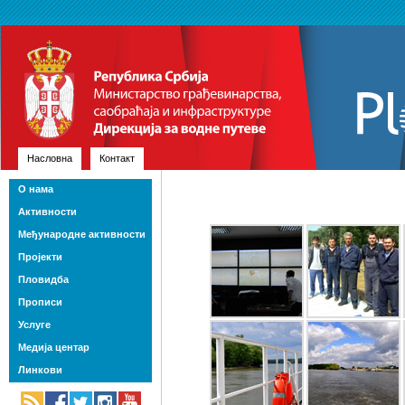
Насловна
Контакт
О нама
Активности
Међународне активности
Пројекти
Пловидба
Прописи
Услуге
Медија центар
Линкови