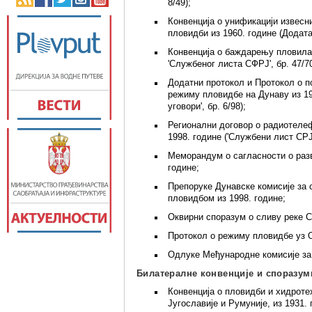
8/49);
Конвенција о унификацији извесн
пловидби из 1960. године (Додата
Конвенција о баждарењу пловила
'Службеног листа СФРЈ', бр. 47/70
Додатни протокол и Протокол о п
режиму пловидбе на Дунаву из 19
уговори', бр. 6/98);
Регионални договор о радиотеле
1998. године ('Службени лист СРЈ
Меморандум о сагласности о разво
године;
Препоруке Дунавске комисије за
пловидбом из 1998. године;
Оквирни споразум о сливу реке С
Протокол о режиму пловидбе уз О
Одлуке Међународне комисије за
Билатералне конвенције и споразум
Конвенција о пловидби и хидроте
Југославије и Румуније, из 1931. 