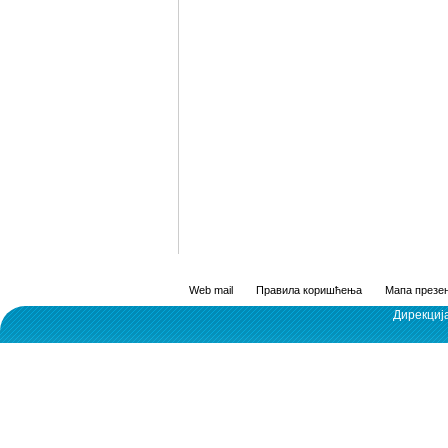
Web mail
Правила коришћења
Мапа презен
Дирекциј