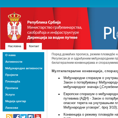
Насловна
Контакт
Поред домаћих прописа, режим пловидбе н
О нама
Регулисан је и одређеним међународним п
Активности
билатералним конвенцијама и споразумима
Међународне активности
Мултилатералне конвенције, спораз
Пројекти
Међународни споразум о унутраш
Пловидба
Закон о потврђивању Међународ
међународног значаја („Службени 
Прописи
Европски споразум о међународн
Услуге
путевима (АДН) - Закон о потврђ
Медија центар
опасног терета на унутрашњим п
Међународни уговори”, број 3/10);
Линкови
Конвенција о режиму пловидбе на