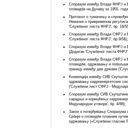
Споразум између Владе ФНРЈ и 
пловидбе на Дунаву из 1955. годи
Протокол о тумачењу и спровођ
Немачке о привременом регулиса
'Службеног листа ФНРЈ', бр. 18/55
Споразум између Владе СФРЈ и 
'Службеног листа ФНРЈ', бр.9/56)
Споразум између Владе ФНРЈ и 
(Додатак 'Службеног листа ФНРЈ', 
Споразум између Владе СФРЈ и В
пловидбе, одржавању и побољшањ
границу између две државе ('Служ
Конвенција између СИВ Скупштин
одржавању хидроенергетских сис
('Службени лист СФРЈ - Медународ
Споразум између СИВ Скупштин
сарадње и коришћењу хидроенерг
Медународни уговори', бр. 4/88);
Закон о потврђивању Споразума 
Србије о пловидби пловним путе
одржавању («Службени гласник РС