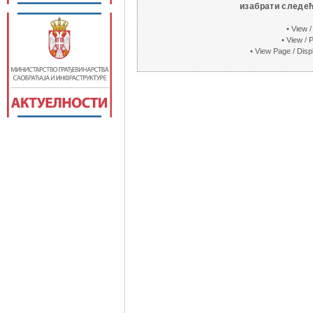
изабрати следе
• View 
• View /
• View Page / Dis