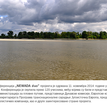
нференција
„NEWADA duo”
пројекта је одржана 11. новембра 2014. године у
Конференција је окупила преко 120 учесника, међу којима су били и предста
министрација за пловне путеве, представници Дунавске комисије, Европске к
 секретаријата Програма транснационалне сарадње Југоисточна Европа, пре
огистичких компанија, као и друге заинтересоване стране пројекта.