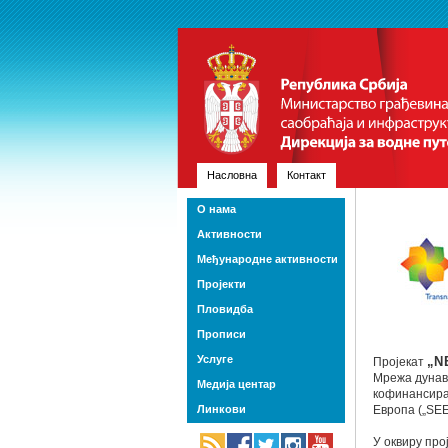
Насловна
Контакт
О нама
Активности
Међународне активности
Пројекти
Пловидба
Прописи
Услуге
Пројекат
„N
Мрежа дунавс
Медија центар
кофинансира
Линкови
Европа („SEE
У оквиру про