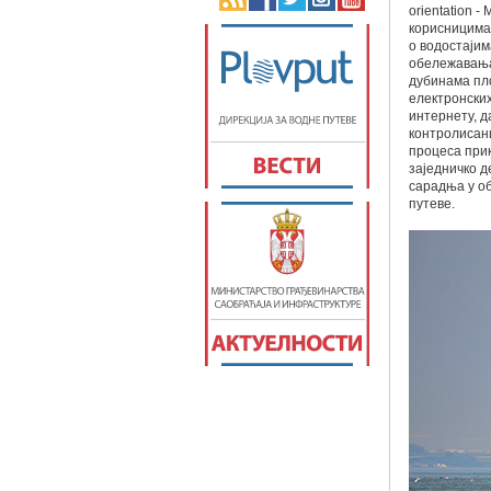
orientation 
корисницима
о водостаји
обележавања
дубинама пл
електронски
интернету, 
контролисан
процеса при
заједничко 
сарадња у об
путеве.