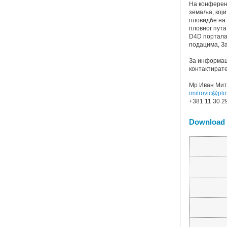
На конферен
земаља, кој
пловидбе на
пловног пут
D4D портала
подацима, За
За информаци
контактират
Мр Иван Мит
imitrovic@plo
+381 11 30 2
Download