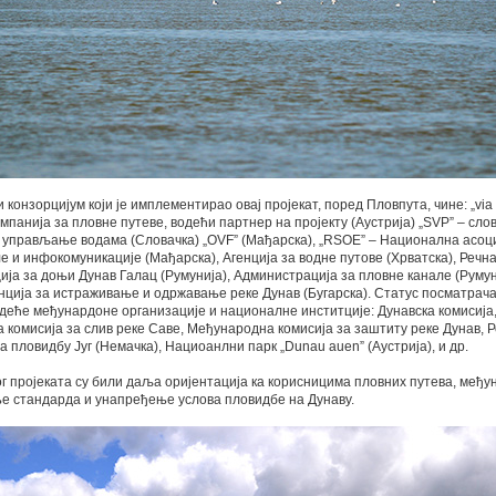
конзорцијум који је имплементирао овај пројекат, поред Пловпута, чине: „via
омпанија за пловне путеве, водећи партнер на пројекту (Аустрија) „SVP” – сло
 управљање водама (Словачка) „OVF” (Мађарска), „RSOE” – Национална асоци
е и инфокомуникације (Мађарска), Агенција за водне путове (Хрватска), Речн
ја за доњи Дунав Галац (Румунија), Администрација за пловне канале (Румун
ција за истраживање и одржавање реке Дунав (Бугарска). Статус посматрача
деће међунардоне организације и националне инститције: Дунавска комисија
комисија за слив реке Саве, Међународна комисија за заштиту реке Дунав, 
а пловидбу Југ (Немачка), Нациоанлни парк „Dunau auen” (Аустрија), и др.
 пројеката су били даља оријентација ка корисницима пловних путева, међ
е стандарда и унапређење услова пловидбе на Дунаву.