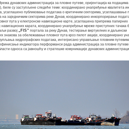
- Мрежа дунавских администрација за пловне путеве, оријентација ка подацима
), биле су заступљене следеће теме: координирано унапређење квалитета 
ма, усаглашено публиковање података о критичним секторима, усаглашавање 
 на заједничким секторима реке Дунав, координирано инкорпорирање подата
овног пута у електронске навигационе карте, усаглашена припрема папирних
х навигационих карата, координирано унапређење мреже приступних тачака
даљи развој
„FIS”
портала за реку Дунав, тестирање виртуелних и даљински
их знакова за обележавање пловног пута кроз пилот акције, координирано у
купљања хидрографских података, интегрисано управљање пловним путевим
дефинисање индикатора перформанси рада администрација за пловне путеве,
ласти односа са јавношћу и стратешке комуникације дунавских администраци