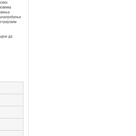
ских
ловима
авања
о унапређење
етријским
одни да