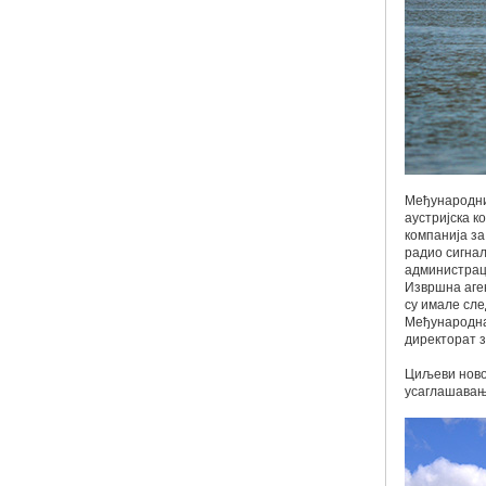
Међународни 
аустријска к
компанија за
радио сигнал
администраци
Извршна аген
су имале сле
Међународна 
директорат з
Циљеви новог
усаглашавањ