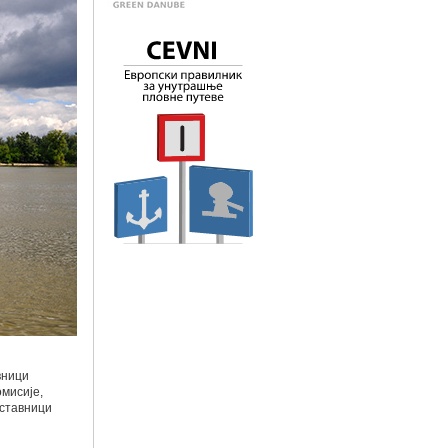
вници
омисије,
дставници