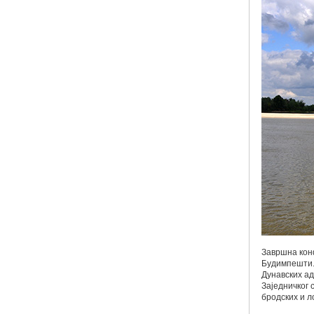
Завршна ко
Будимпешти. 
Дунавских ад
Заједничког
бродских и л