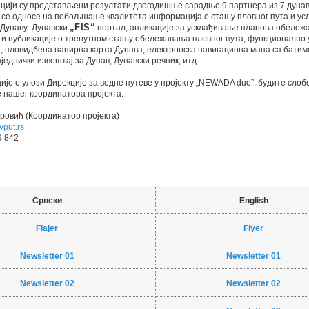
цији су представљени резултати двогодишње сарадње 9 партнера из 7 дунав
и се односе на побољшање квалитета информација о стању пловног пута и ус
 Дунаву: Дунавски
„FIS“
портал, апликације за усклађивање планова обележ
а и публикације о тренутном стању обележавања пловног пута, функционалн
, пловидбена папирна карта Дунава, електронска навигациона мапа са батим
једнички извештај за Дунав, Дунавски речник, итд.
је о улози Дирекције за водне путеве у пројекту „NEWADA duo”, будите слоб
е нашег координатора пројекта:
ровић (Координатор пројекта)
vput.rs
9 842
Српски
English
Flajer
Flyer
Newsletter 01
Newsletter 01
Newsletter 02
Newsletter 02