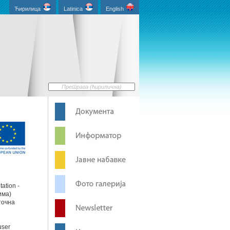
Ћирилица
Latinica
English
ation -
има)
точна
user