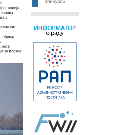
 и
информација
планова
ка о
 бежичном
напеђење
а,
 као и
ја за пловне