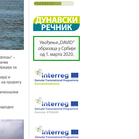
 donau” –
вачка
јација за
а
ија) и
 на пројекту
,
Регионални
ународно