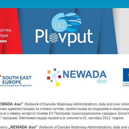
EWADA duo”
(Network of Danube Waterway Administrations, data and user orient
ких администрација за пловне путеве, оријентација ка подацима и корисниц
н је у оквиру четвртог позива ЕУ Програма транснационалне сарадње Југоис
” програм). Имплементација пројекта је започета 01. октобра 2012. године.
јекта
„NEWADA duo”
(Network of Danube Waterway Administrations, data and 