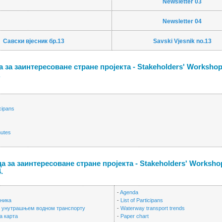
Newsletter 03
Newsletter 04
Савски вјесник бр.13
Savski Vjesnik no.13
 за заинтересоване стране пројекта - Stakeholders' Worksho
.
icipans
e
nutes
 за заинтересоване стране пројекта - Stakeholders' Worksho
.
-
Agenda
сника
-
List of Participans
у унутрашњем водном транспорту
-
Waterway transport trends
а карта
-
Paper chart