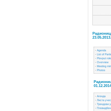
Радионица
23.05.2013
-
Agenda
-
List of Part
-
Plovput rol
-
Overview
-
Meeting mi
-
Photos
Радионица
01.12.2014
-
Агенда
-
Листа уче
-
Трендови 
-
Пловидбен