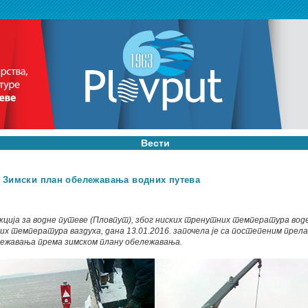
Вести
а Зимски план обележавања водних путева
кција за водне путеве (Пловпут), због ниских тренутних температура вод
их температура ваздуха, дана 13.01.2016. започела је са постепеним прел
ежавања према зимском плану обележавања.