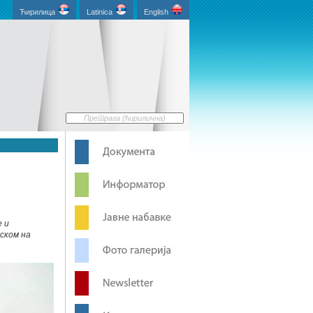
Ћирилица
Latinica
English
е и
аском на