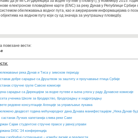
ћамо да је МГСИ-Дирекција за водне путеве (Пловпут), у новембру 2015. годи
нове електронске пловидбене карте (ENC) за реку Дунав у Републици Србији 
системом обележавања водног пута, као и ажурираним информацијама о пози
 објектима на водном путу који су од значаја за унутрашњу пловидбу.
а повезане вести:
ње
сти:
ележавање река Дунав и Тиса у зимском периоду
ставак добре сарадње са Друштвом за заштиту и проучавање птица Србије
станак стручне групе Савске комисије
ена сарадње са Дирекцијом за водне путеве и њена улога у раду Дунавске комисије
сета ученика Школе за бродарство, бродоградњу и хидроградњу
вете редовне консултације Агенције за управљање лукама
ележено двадесет година мећународног дана Дунава манифестацијом „Нека Дунав буд
. састанак Лучких капетанија слива реке Саве
ржан Сајам студентске стручне праксе у јавној управи
ржана DISC '24 конференција
дни саобраћај сутрашњице – између визије и реалности