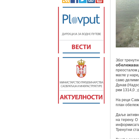
Због тренут
обележава
преосталом д
магле у наре
само делимич
Дунав (Надзо
ркм 1314,0 ; 
На реци Сави
план обележ
Даље активн
на терену. 
информисати
Тренутни ст