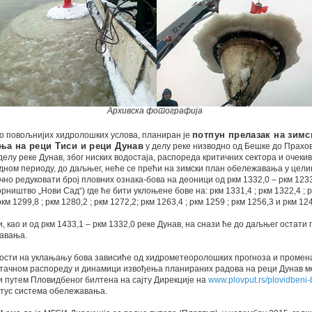
Архивска фотографија
но повољнијих хидролошких услова, планиран је
потпун прелазак на зимс
ња на реци Тиси и реци Дунав
у делу реке низводно од Бешке до Прахо
елу реке Дунав, због ниских водостаја, распореда критичних сектора и очеки
дном периоду, до даљњег, неће се прећи на зимски план обележавања у целин
но редуковати број пловних ознака-бова на деоници од ркм 1332,0 – ркм 1233
рништво „Нови Сад“) где ће бити уклоњене бове на: ркм 1331,4 ; ркм 1322,4 ; р
ркм 1299,8 ; ркм 1280,2 ; ркм 1272,2; ркм 1263,4 ; ркм 1259 ; ркм 1256,3 и ркм 12
, као и од ркм 1433,1 – ркм 1332,0 реке Дунав, на снази ће до даљњег остат
авања.
ости на уклањању бова зависиће од хидрометеоролошких прогноза и промена
О тачном распореду и динамици извођења планираних радова на реци Дунав м
 путем Пловидбеног билтена на сајту Дирекције на
www.plovput.rs/plovidbeni-b
атус система обележавања.