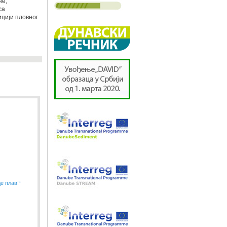
не,
са
цији пловног
е плав!“