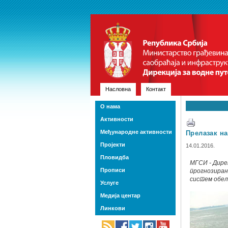
Насловна
Контакт
О нама
Активности
Међународне активности
Прелазак н
Пројекти
14.01.2016.
Пловидба
МГСИ - Дире
Прописи
прогнозиран
систем обел
Услуге
Медија центар
Линкови