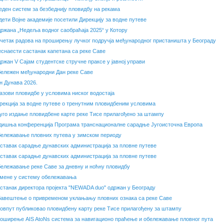
еден систем за безбеднију пловидбу на рекама
дети Војне академије посетили Дирекцију за водне путеве
ржана „Недеља водног саобраћаја 2025“ у Котору
четак радова на проширењу лучког подручја међународног пристаништа у Београду
снаести састанак капетана са реке Саве
ржан V Сајам студентске стручне праксе у јавној управи
ележен међународни Дан реке Саве
н Дунава 2026.
азови пловидбе у условима ниског водостаја
рекција за водне путеве о тренутним пловидбеним условима
уго издање пловидбене карте реке Тисе прилагођено за штампу
дишња конференција Програма транснационалне сарадње Југоисточна Европа
ележавање пловних путева у зимском периоду
ставак сарадње дунавских администрација за пловне путеве
ставак сарадње дунавских администрација за пловне путеве
ележавање реке Саве за дневну и ноћну пловидбу
мене у систему обележавања
станак директора пројекта "NEWADA duo" одржан у Београду
авештење о привременом уклањању пловних ознака са реке Саве
овпут публиковао пловидбену карту реке Тисе прилагођену за штампу
оширење AIS AtoNs система за навигационo праћење и обележавање пловног пута