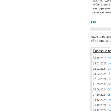
Такође подсе
публиковала 
ажурираним 
пута и новим
Кључне речи з
обележава
Повезане ве
16.12.2010
Об
13.01.2025
На
22.02.2024
Са
23.02.2024
Оц
02.04.2024
По
21.05.2024
Де
28.06.2024
Об
07.10.2024
15
04.12.2024
Од
06.12.2024
Од
09.12.2024
Во