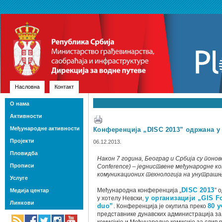
Насловна
Контакт
О нама
Активности
Међународне активности
Конференција „DISC 2013” одржана у
Пројекти
06.12.2013.
Пловидба
Након 7 година, Београд и Србија су понов
Прописи
Conference) – једниствене међународне 
комуникационих технологија на унутрашњ
Услуге
Међународна конференција „
DISC 2013
” 
Медија центар
у хотелу Невски,
у организацији „GIS 
Линкови
duo”
. Конференција је окупила преко
80 
представнике дунавских администрација за