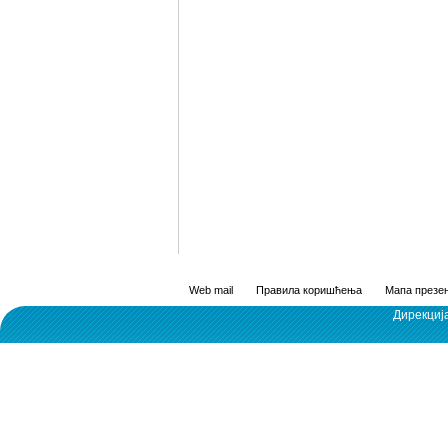
Web mail
Правила коришћења
Мапа презен
Дирекциј