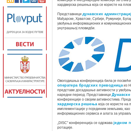
комисјије и Међународне комисије за слив р
хардверска решења која се користе на пло
Представници
дунавских админстрациј
Мађарске, Хрватске, Србије, Румуније, Буг
увођења информационих и комуникационих т
унутрашњој пловидби.
Овогодишња конференција била је посвећ
оператера бродских преводница
из Н
представе досадашње активности у увођењу
наредни период. Представници
Дунавске
конференције о својим активностима. Пре
хардверска решења
која се користе на 
имплементације у појединим земљама, као
информационих сервиса и алата за управљ
„DISC” конференција се одржава
једном 
ротације.