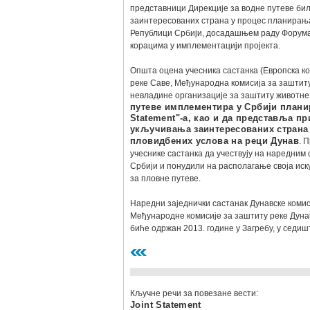
представници Дирекције за водне путеве б
заинтересованих страна у процес планирања
Републици Србији, досадашњем раду Форума 
корацима у имплементацији пројекта.
Општа оцена учесника састанка (Европска ко
реке Саве, Међународна комисија за заштиту
невладине организације за заштиту животне 
путеве имплементира у Србији планир
Statement"-а, као и да представља п
укључивања заинтересованих страна
пловидбених услова на реци Дунав
. 
учеснике састанка да учествују на наредним
Србији и понудили на располагање своја ис
за пловне путеве.
Наредни заједнички састанак Дунавске комис
Међународне комисије за заштиту реке Дунав 
биће одржан 2013. године у Загребу, у седи
Кључне речи за повезане вести:
Joint Statement