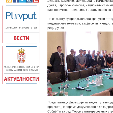
Дунавске комисије, Међународне комисије за
Дунав, Европске комисије, националних мин
пловне путеве, невладиних организација за 
На састанку су представљени тренутни статус
подунавским земљама, а који се тичу хидро
реци Дунав.
Представници Дирекције за водне путеве одр
пројекат „Припрема документације за хидрот
Србији“ и за рад Форум заинтересованих стра