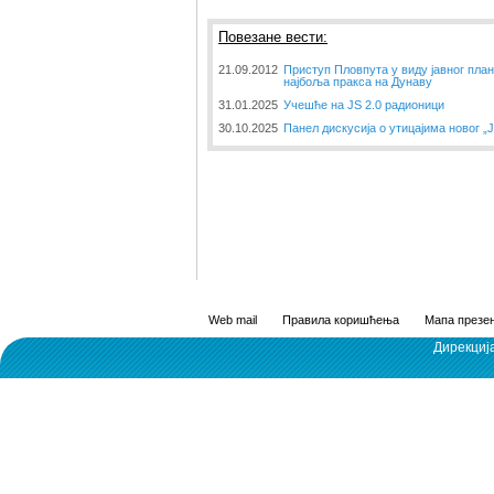
Повезане вести:
21.09.2012
Приступ Пловпута у виду јавног пл
најбоља пракса на Дунаву
31.01.2025
Учешће на JS 2.0 радионици
30.10.2025
Панел дискусија о утицајима новог „J
Web mail
Правила коришћења
Мапа презен
Дирекциј