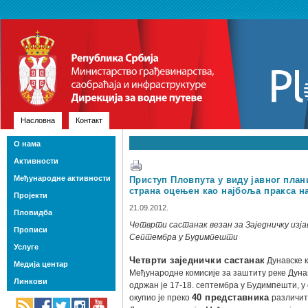
Насловна
Контакт
О нама
Активности
Међународне активности
Приступ Пловпута у виду јавног пла
страна оцењен као најбоља пракса н
Пројекти
21.09.2012.
Пловидба
Четврти састанак везан за Заједничку изјаву
Прописи
Септембра у Будимпешти
Услуге
Четврти заједнички састанак
Дунавске к
Медија центар
Међународне комисије за заштиту реке Дунав 
Линкови
одржан је 17-18. септембра у Будимпешти, у
окупио је преко
40 представника
различит