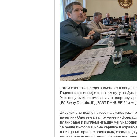
Током састанка представљене су и актуелне
Годишњи извештај о пловном путу на Дунав
Учесници су информисани и о напретку у ре
„FAIRway Danube II“, „FAST DANUBE 2“ и мо
Дирекцију за водне путеве на експертској 
начелник Одељења за пружање информација
планирање и имплементацију међународних
за речне информационе сервисе и управљ
и г-ђица Катарина Маринковић, сарадница