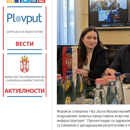
Форум је отворила г-ђа Јасна Мушкатирови
подунавских земаља представили искуства 
инфраструктуре“. Презентације су одржали 
су говорили о досадашњим резултатима и 