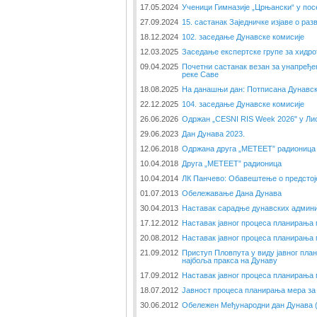
17.05.2024
Ученици Гимназије „Црњански“ у пос
27.09.2024
15. састанак Заједничке изјаве о ра
18.12.2024
102. заседање Дунавске комисије
12.03.2025
Заседање експертске групе за хидр
09.04.2025
Почетни састанак везан за унапређе
реке Саве
18.08.2025
На данашњи дан: Потписана Дунавск
22.12.2025
104. заседање Дунавске комисије
26.06.2026
Одржан „CESNI RIS Week 2026" у Ли
29.06.2023
Дан Дунава 2023.
12.06.2018
Одржана друга „METEET” радионица
10.04.2018
Друга „METEET” радионица
10.04.2014
ЛК Панчево: Обавештење о предстоје
01.07.2013
Обележавање Дана Дунава
30.04.2013
Наставак сарадње дунавских админи
17.12.2012
Наставак јавног процеса планирања
20.08.2012
Наставак јавног процеса планирања
21.09.2012
Приступ Пловпута у виду јавног пл
најбоља пракса на Дунаву
17.09.2012
Наставак јавног процеса планирања
18.07.2012
Јавност процеса планирања мера за
30.06.2012
Обележен Међународни дан Дунава (2