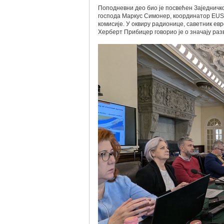
Поподневни део био је посвећен Заједничк
господа Маркус Симонер, координатор EUS
комисије. У оквиру радионице, саветник ев
Херберт Прибицер говорио је о значају раз