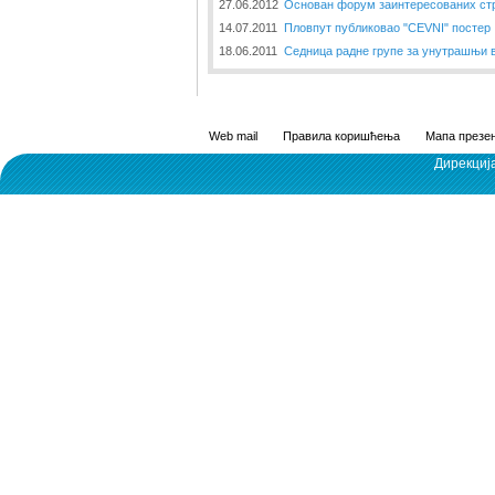
27.06.2012
Основан форум заинтересованих стр
14.07.2011
Пловпут публиковао "CEVNI" постер
18.06.2011
Седница радне групе за унутрашњи 
Web mail
Правила коришћења
Мапа презен
Дирекциј