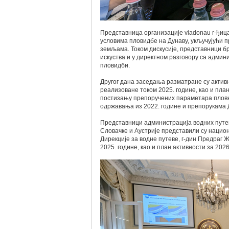
Представница организације viadonau г-ђиц
условима пловидбе на Дунаву, укључујући п
земљама. Током дискусије, представници бр
искуства и у директном разговору са адм
пловидби.
Другог дана заседања разматране су акти
реализоване током 2025. године, као и пла
постизању препоручених параметара пловно
одржавања из 2022. године и препорукама 
Представници администрација водних путева
Словачке и Аустрије представили су нацио
Дирекције за водне путеве, г-дин Предраг
2025. године, као и план активности за 2026