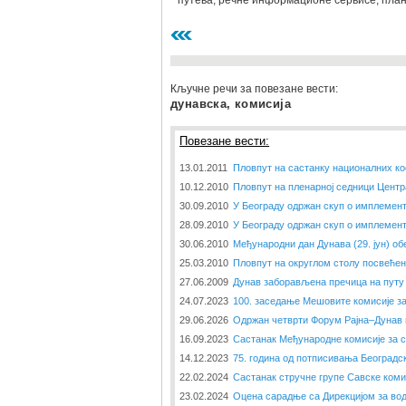
путева, речне информационе сервисе, пла
Кључне речи за повезане вести:
дунавска, комисија
Повезане вести:
13.01.2011
Пловпут на састанку националних ко
10.12.2010
Пловпут на пленарној седници Центр
30.09.2010
У Београду одржан скуп о имплемент
28.09.2010
У Београду одржан скуп о имплемент
30.06.2010
Међународни дан Дунава (29. јун) об
25.03.2010
Пловпут на округлом столу посвеће
27.06.2009
Дунав заборављена пречица на путу 
24.07.2023
100. заседање Мешовите комисије з
29.06.2026
Одржан четврти Форум Рајна–Дунав 
16.09.2023
Састанак Међународне комисије за 
14.12.2023
75. година од потписивања Београдс
22.02.2024
Састанак стручне групе Савске коми
23.02.2024
Оцена сарадње са Дирекцијом за вод