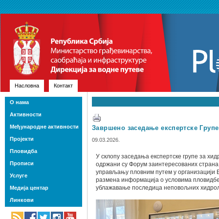
Насловна
Контакт
О нама
Активности
Међународне активности
Завршено заседање експертске Групе
Пројекти
09.03.2026.
Пловидба
У склопу заседања експертске групе за хид
Прописи
одржани су Форум заинтересованих страна п
управљању пловним путем у организацији E
Услуге
размена информација о условима пловидбе 
ублажавање последица неповољних хидрол
Медија центар
Линкови