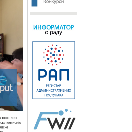
ма пожелео
ске комисије
авске