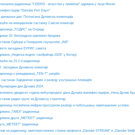
гионална радионица "CEERIS - искуства у примени" одржана у луци Мохач
нифестација "Danube Port Days"
 данашњи дан: Потписана Дунавска конвенција
ешће на иницијалном састанку Савске комисије
дионица „ТОДИС” на Охриду
ржан 20. Београдски карневал бродова
станак Одбора и Генералне скупштине „INE”
вето заседање ЕУРИС савета
ржана „Недеља водног саобраћаја 2025“ у Котору
ешће на JS 2.0 радионици
2. заседање Дунавске комисије
дионица о ревидираној „TEN-T” уредби
. састанак Заједничке изјаве о развоју унутрашње пловидбе
ђународни дан Дунава 2024.
ележено двадесет година мећународног дана Дунава манифестацијом „Нека Дунав буд
станак радне групе за Дунавску стратегију
дионица посвећена инфраструктурном развоју и побољшању навигационих услова
ржана „TAIEX” радионица
ржана друга „METEET” радионица
уга „METEET” радионица
зив на радионицу заинтересованих страна пројеката „Danube STREAM” и „Danube Sedi