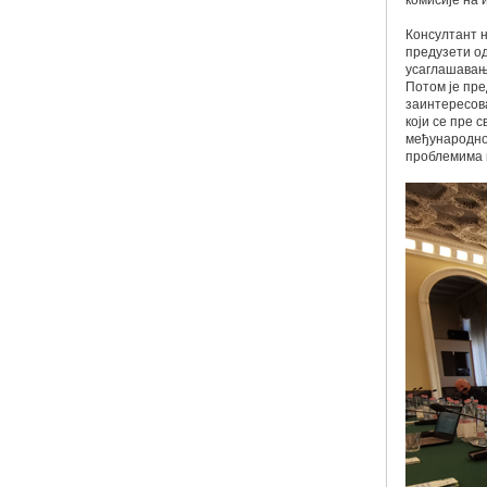
комисије на 
Консултант н
предузети од
усаглашавању
Потом је пре
заинтересова
који се пре 
међународно
проблемима 