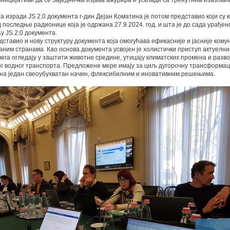
иницијативи да се Заједничка изјава ажурира и усклади са тренутним изазови
а изради JS 2.0 документа г-дин Дејан Коматина је потом представио који су 
 последње радионице која је одржана 27.9.2024. год. и шта је до сада урађен
 JS 2.0 документа.
дставио и нову структуру документа која омогућава ефикасније и јасније ком
ним странама. Као основа документа усвојен је холистички приступ актуелн
свега огледају у заштити животне средине, утицају климатских промена и разво
г водног транспорта. Предложене мере имају за циљ дугорочну трансформац
на један свеоубухватан начин, флексибилним и иновативним решењима.