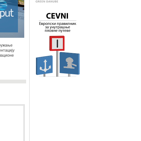
пружање
ентацију
мационе