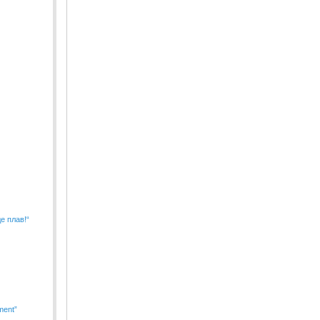
е плав!“
ment”