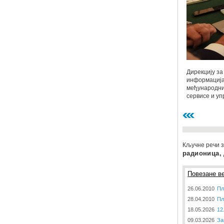
Дирекцију з
информација
међународни
сервисе и у
Кључне речи з
радионица,
Повезане ве
26.06.2010
Пл
28.04.2010
Пл
18.05.2026
12
09.03.2026
За