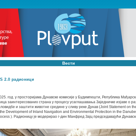
Вести
S 2.0 радионици
025. год. у просторијама Дунавске комисије у Будимпешти, Република Мађарск
ица заинтересованих страна у процесу усаглашавања Заједничке изјаве о ра
овидбе и заштити животне средине у сливу реке Дунав (Joint Statement on th
r the Development of Inland Navigation and Environmental Protection in the Danube
 Process ). Радионицу је модерирао г-дин Манфред Зајц председавајући Дунавс