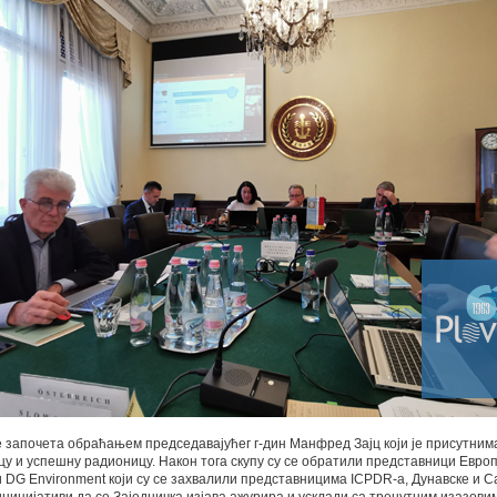
 започета обраћањем председавајућег г-дин Манфред Зајц који је присутни
 и успешну радионицу. Након тога скупу су се обратили представници Европ
 DG Environment који су се захвалили представницима ICPDR-а, Дунавске и С