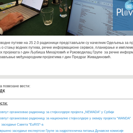
а водне путеве на JS 2.0 радионици представљали су начелник Oдељења за 
 о стању водних путева, речне информационе сервисе, планирање и имплем
х пројеката г-дин Љубиша Михајловић и Руководилац Групе за речне инфор
прављање међународним пројектима г-дин Предраг Живадиновић.
а повезане вести:
 ДК
сти:
овпут организовао радионицу за стејкхолдере пројекта „NEWADA” у Србији
овпут организовао радионицу за националне стејкхолдере у оквиру пројекта “WANDA”
. заседање Савета "EuRIS"-a
вршено заседање експертске Групе за хидротехничка питања Дунавске комисије