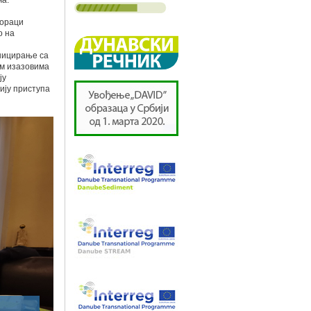
ма.
кораци
о на
уницирање са
им изазовима
ју
ију приступа