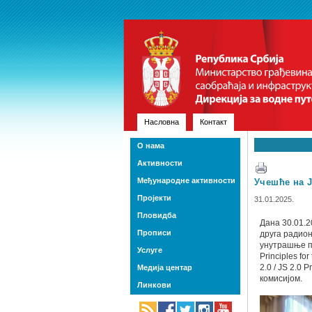
Насловна
Контакт
О нама
Активности
Међународне активности
Учешће на J
Пројекти
31.01.2025.
Пловидба
Дана 30.01.2
Прописи
друга радион
унутрашње пл
Услуге
Principles fo
2.0 / JS 2.0
Медија центар
комисијом.
Линкови