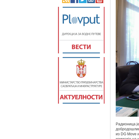
Радионица је
добродошлицу
из DG Move и