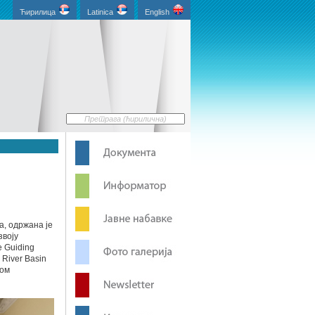
Ћирилица
Latinica
English
а, одржана је
звоју
e Guiding
 River Basin
ком