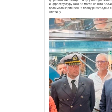
да је циљ Министарства да у наредном пери
инфраструктуру како би могли на што бољи 
врло мало коришћен. У плану је изградња 
Апатину.