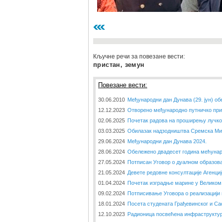
Кључне речи за повезане вести:
пристан, земун
Повезане вести:
30.06.2010
Међународни дан Дунава (29. јун) об
12.12.2023
Отворено међународно путничко пр
02.06.2025
Почетак радова на проширењу лучко
03.03.2025
Обилазак надзодништва Сремска Ми
29.06.2024
Међународни дан Дунава 2024.
28.06.2024
Обележено двадесет година мећунар
27.05.2024
Потписан Уговор о дуалном образова
21.05.2024
Девете редовне консултације Агенци
01.04.2024
Почетак изградње марине у Великом
09.02.2024
Потписивање Уговора о реализацији
18.01.2024
Посета студената Грађевинског и Са
12.10.2023
Радионица посвећена инфраструкту