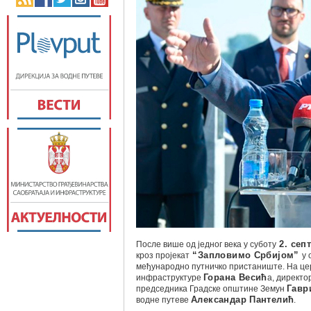
После више од једног века у суботу
2. сеп
кроз пројекат
“Запловимо Србијом”
у 
међународно путничко пристаниште. На цер
инфраструктуре
Горана Весић
а, директо
председника Градске општине Земун
Гавр
водне путеве
Александар Пантелић
.