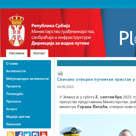
Насловна
Контакт
О нама
Активности
Међународне активности
Свечано отворен путнички пристан у
Пројекти
04.09.2023.
Пловидба
У Земуну је у суботу
2. септембра
2023. г
Прописи
присуство представника Министарства, гра
министра
Горана Весића
, отворен нови 
Услуге
Медија центар
Линкови