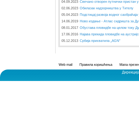
04.09.2023
Свечано отворен путнички пристан 
02.06.2023
Обилазак надзорништва у Тителу
05.04.2023
Подстицај развоја водног саобраћаја
14.06.2019
Ново издање - Атлас сидришта за Ду
08.01.2017
Обустава пловидбе на целом току Д
17.06.2016
Најава прекида пловидбе на аустриј
05.12.2013
Србија прихватила „AGN”
Web mail
Правила коришћења
Мапа презен
Дирекциј