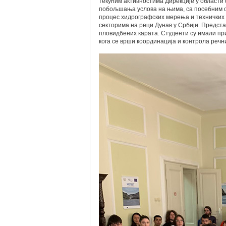
текућим активностима Дирекције у области
побољшања услова на њима, са посебним о
процес хидрографских мерења и технички
секторима на реци Дунав у Србији. Предста
пловидбених карата. Студенти су имали пр
кога се врши координација и контрола реч