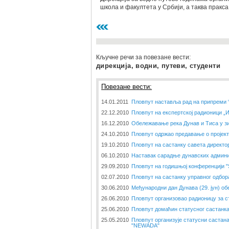
школа и факултета у Србији, а таква пракс
Кључне речи за повезане вести:
дирекција, водни, путеви, студенти
Повезане вести:
14.01.2011
Пловпут наставља рад на припреми 
22.12.2010
Пловпут на експертској радионици „
16.12.2010
Обележавање река Дунав и Тиса у з
24.10.2010
Пловпут одржао предавање о пројек
19.10.2010
Пловпут на састанку савета директо
06.10.2010
Наставак сарадње дунавских админи
29.09.2010
Пловпут на годишњој конференцији 
02.07.2010
Пловпут на састанку управног одбор
30.06.2010
Међународни дан Дунава (29. јун) об
26.06.2010
Пловпут организовао радионицу за с
25.06.2010
Пловпут домаћин статусног састанк
25.05.2010
Пловпут организује статусни састана
"NEWADA"