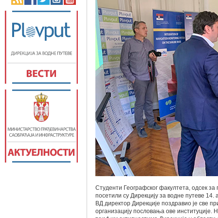
Студенти Географског факултета, одсек за 
посетили су Дирекцију за водне путеве 14.
ВД директор Дирекције поздравио је све пр
организацију пословања ове институције. Н