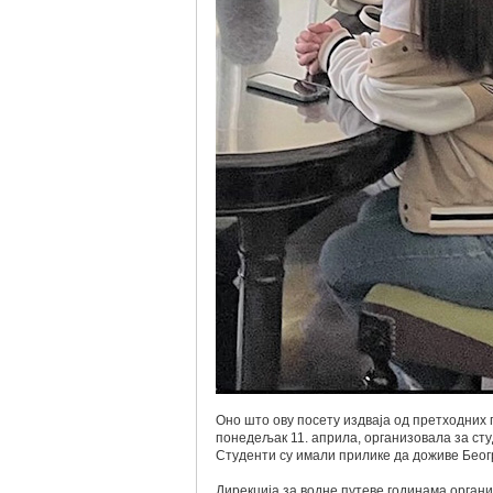
Оно што ову посету издваја од претходних 
понедељак 11. априла, организовала за ст
Студенти су имали прилике да доживе Беог
Дирекција за водне путеве годинама органи