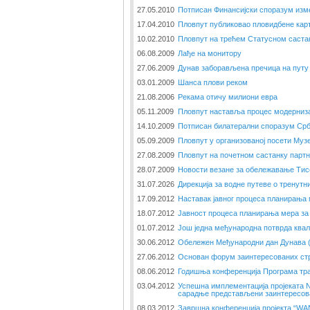
27.05.2010
Потписан Финансијски споразум изме
17.04.2010
Пловпут публиковао пловидбене кар
10.02.2010
Пловпут на трећем Статусном саста
06.08.2009
Лађе на монитору
27.06.2009
Дунав заборављена пречица на путу 
03.01.2009
Шанса плови реком
21.08.2006
Рекама отичу милиони евра
05.11.2009
Пловпут наставља процес модерниза
14.10.2009
Потписан билатерални споразум Срб
05.09.2009
Пловпут у организованој посети Музе
27.08.2009
Пловпут на почетном састанку парт
28.07.2009
Новости везане за обележавање Тис
31.07.2026
Дирекција за водне путеве о тренут
17.09.2012
Наставак јавног процеса планирања
18.07.2012
Јавност процеса планирања мера за
01.07.2012
Још једна међународна потврда ква
30.06.2012
Обележен Међународни дан Дунава (2
27.06.2012
Основан форум заинтересованих стр
08.06.2012
Годишња конференција Програма тр
03.04.2012
Успешна имплементација пројеката
сарадње представљени заинтересов
08.03.2012
Завршна конференција пројекта “W