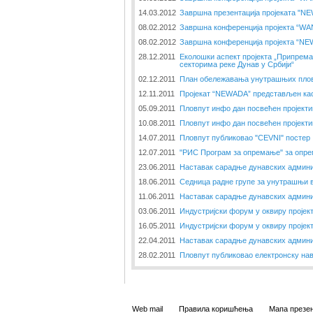
14.03.2012
Завршна презентација пројеката "N
08.02.2012
Завршна конференција пројекта “W
08.02.2012
Завршна конференција пројекта “N
28.12.2011
Еколошки аспект пројекта „Припрема
секторима реке Дунав у Србији“
02.12.2011
План обележавања унутрашњих пловн
12.11.2011
Пројекат “NEWADA” представљен као
05.09.2011
Пловпут инфо дан посвећен пројект
10.08.2011
Пловпут инфо дан посвећен пројект
14.07.2011
Пловпут публиковао "CEVNI" постер
12.07.2011
"РИС Програм за опремање" за опре
23.06.2011
Наставак сарадње дунавских админи
18.06.2011
Седница радне групе за унутрашњи 
11.06.2011
Наставак сарадње дунавских админи
03.06.2011
Индустријски форум у оквиру пројек
16.05.2011
Индустријски форум у оквиру пројек
22.04.2011
Наставак сарадње дунавских админи
28.02.2011
Пловпут публиковао електронску нав
Web mail
Правила коришћења
Мапа презен