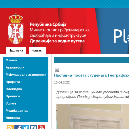
Насловна
Контакт
О нама
Активности
Међународне активности
Наставна посета студената Географск
Пројекти
15.04.2022.
Пловидба
Дирекцијa за водне путеве угостила је 
Прописи
предвођене Проф др Мирољубом Милинчи
Услуге
Медија центар
Линкови