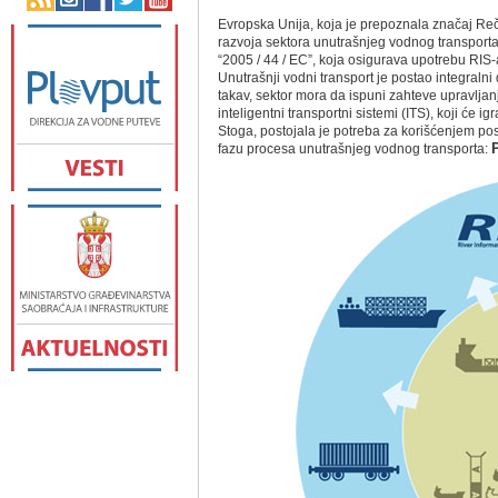
Evropska Unija, koja je prepoznala značaj Re
razvoja sektora unutrašnjeg vodnog transporta
“2005 / 44 / EC”, koja osigurava upotrebu RIS-a
Unutrašnji vodni transport je postao integraln
takav, sektor mora da ispuni zahteve upravlјan
inteligentni transportni sistemi (ITS), koji će i
Stoga, postojala je potreba za korišćenjem po
fazu procesa unutrašnjeg vodnog transporta: