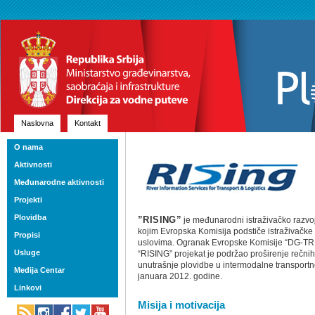
Naslovna
Kontakt
O nama
Aktivnosti
Međunarodne aktivnosti
Projekti
Plovidba
”RISING”
je međunarodni istraživačko razvo
kojim Evropska Komisija podstiče istraživačke 
Propisi
uslovima. Ogranak Evropske Komisije “DG-TRE
Usluge
“RISING” projekat je podržao proširenje rečnih 
unutrašnje plovidbe u intermodalne transportne
Medija Centar
januara 2012. godine.
Linkovi
Misija i motivacija