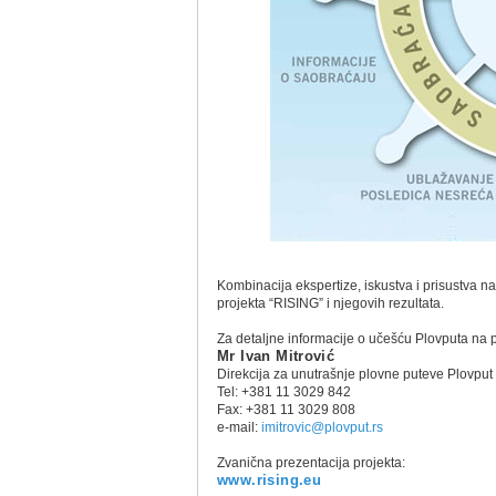
Kombinacija ekspertize, iskustva i prisustva na
projekta “RISING” i njegovih rezultata.
Za detaljne informacije o učešću Plovputa na 
Mr Ivan Mitrović
Direkcija za unutrašnje plovne puteve Plovput
Tel: +381 11 3029 842
Fax: +381 11 3029 808
e-mail:
imitrovic@plovput.rs
Zvanična prezentacija projekta:
www.rising.eu