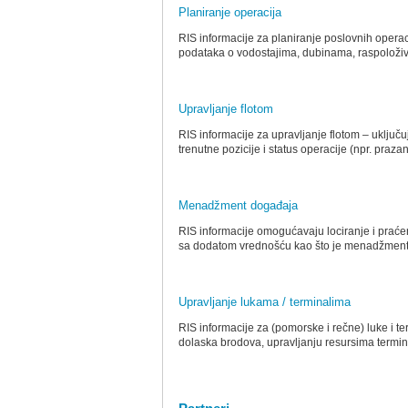
Planiranje operacija
RIS informacije za planiranje poslovnih opera
podataka o vodostajima, dubinama, raspoloživos
Upravljanje flotom
RIS informacije za upravljanje flotom – uključu
trenutne pozicije i status operacije (npr. prazan
Menadžment događaja
RIS informacije omogućavaju lociranje i praće
sa dodatom vrednošću kao što je menadžment
Upravljanje lukama / terminalima
RIS informacije za (pomorske i rečne) luke i
dolaska brodova, upravljanju resursima termin