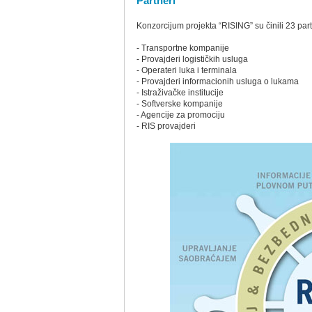
Partneri
Konzorcijum projekta “RISING” su činili 23 partn
- Transportne kompanije
- Provajderi logističkih usluga
- Operateri luka i terminala
- Provajderi informacionih usluga o lukama
- Istraživačke institucije
- Softverske kompanije
- Agencije za promociju
- RIS provajderi