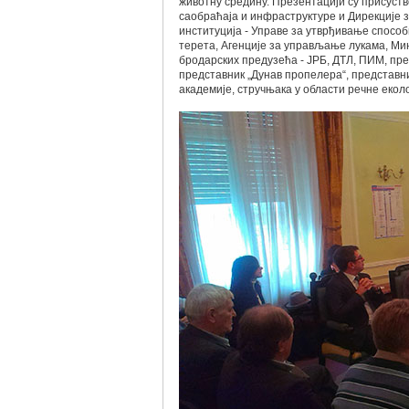
животну средину. Презентацији су присуст
саобраћаја и инфраструктуре и Дирекције 
институција - Управе за утврђивање способ
терета, Агенције за управљање лукама, М
бродарских предузећа - ЈРБ, ДТЛ, ПИМ, пре
представник „Дунав пропелера“, представн
академије, стручњака у области речне екол