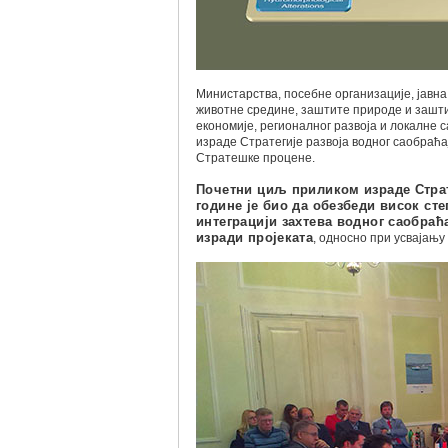
Министарства, посебне организације, јавн
животне средине, заштите природе и зашт
економије, регионалног развоја и локалне с
израде Стратегије развоја водног саобраћа
Стратешке процене.
Почетни циљ приликом израде Страте
године је био да обезбеди висок ст
интеграцији захтева водног саобраћ
изради пројеката
, односно при усвајању