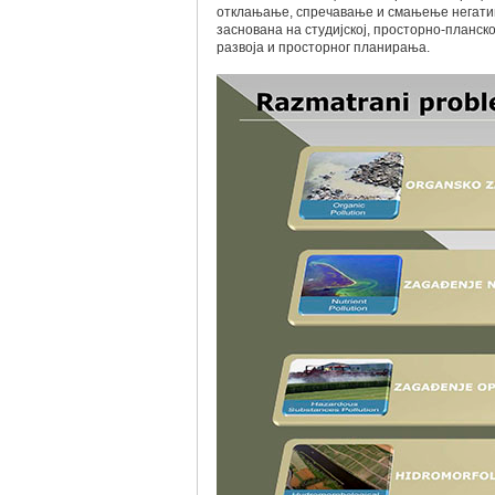
отклањање, спречавање и смањење негатив
заснована на студијској, просторно-планск
развоја и просторног планирања.