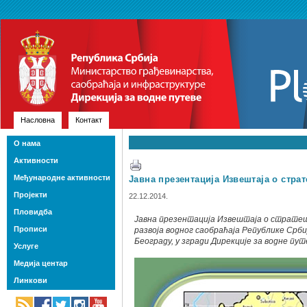
Насловна
Контакт
О нама
Активности
Међународне активности
Јавна презентација Извештаја о стра
Пројекти
22.12.2014.
Пловидба
Јавна презентација Извештаја о стратеш
Прописи
развоја водног саобраћаја Републике Србије
Београду, у згради Дирекције за водне пут
Услуге
Медија центар
Линкови