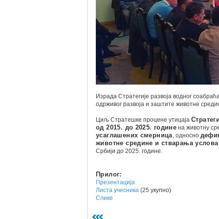
Израда Стратегије развоја водног соабраћа
одрживог развоја и заштите животне среди
Циљ Стратешке процене утицаја
Стратег
од 2015. до 2025. године
на животну ср
усаглашених смерница
, односно
дефи
животне средине и стварања услова 
Србији до 2025. године.
Прилог:
Презентација
Листа учесника
(25 укупно)
Слике