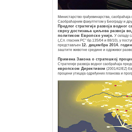
Министарство грађевинарства, саобраћаја 
Саобраћајним факултетом у Београду и др
Предлог стратегије развоја водног с
сврху достизања циљева развоја во
политиком Европске уније.
У складу с
(„Сл. гласник РС” бр.135/04 и 88/10), у по
представљен
12. децембра 2014. годи
заштите животне средине и одрживог разво
Примена Закона о стратешкој проце
Стратегије развоја водног саобраћаја пре
европском Директивом
(2001/42/ЕZ) Ев
процени утицаја одређених планова и прог