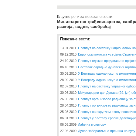
Кључне речи за повезане вести:
Министарство грађевинарства, саобра
развоја, водни, саобраћај
Повезане вести:
13.01.2011
Пловпут на састанку националних ко
09.12.2010
Европска комисија усвојила Стратеги
24.10.2010
Пловпут одржао предавање о пројек
06.10.2010
Наставак сарадње дунавских админи
30.09.2010
У Београду одржан скуп о имплемент
28.09.2010
У Београду одржан скуп о имплемент
02.07.2010
Пловпут на састанку управног одбор
30.06.2010
Међународни дан Дунава (29. јун) об
26.06.2010
Пловпут организовао радионицу за с
28.04.2010
Пловпут организовао радионицу за н
25.03.2010
Пловпут на округлом столу посвеће
06.01.2010
Пловпут у саставу српске делегациј
06.08.2009
Лађе на монитору
27.06.2009
Дунав заборављена пречица на путу 