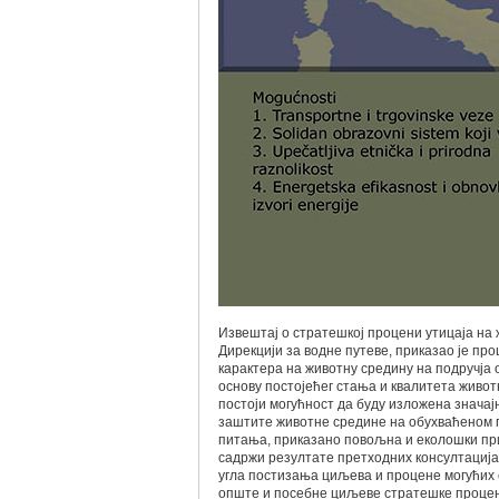
Извештај о стратешкој процени утицаја на 
Дирекцији за водне путеве, приказао је пр
карактера на животну средину на подручја 
основу постојећег стања и квалитета животн
постоји могућност да буду изложена знача
заштите животне средине на обухваћеном 
питања, приказано повољна и еколошки пр
садржи резултате претходних консултација
угла постизања циљева и процене могућих 
опште и посебне циљеве стратешке процене