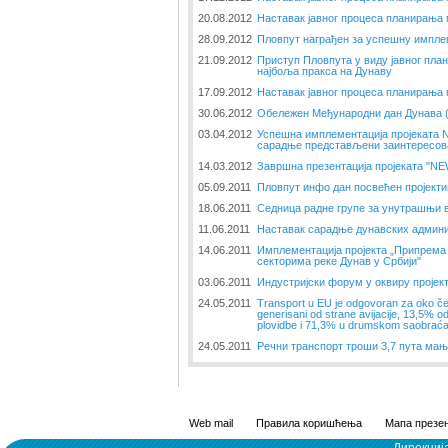
20.08.2012
Наставак јавног процеса планирања
28.09.2012
Пловпут награђен за успешну импле
21.09.2012
Приступ Пловпута у виду јавног пл
најбоља пракса на Дунаву
17.09.2012
Наставак јавног процеса планирања
30.06.2012
Обележен Међународни дан Дунава (2
03.04.2012
Успешна имплементација пројеката
сарадње представљени заинтересов
14.03.2012
Завршна презентација пројеката "N
05.09.2011
Пловпут инфо дан посвећен пројект
18.06.2011
Седница радне групе за унутрашњи 
11.06.2011
Наставак сарадње дунавских админи
14.06.2011
Имплементација пројекта „Припрема 
секторима реке Дунав у Србији"
03.06.2011
Индустријски форум у оквиру пројек
24.05.2011
Transport u EU je odgovoran za oko če
generisani od strane avijacije, 13,5%
plovidbe i 71,3% u drumskom saobraća
24.05.2011
Речни транспорт троши 3,7 пута мањ
Web mail
Правила коришћења
Мапа презен