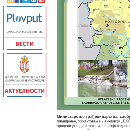
Министарство грађевинарства, саоб
планирање, пројектовање и екологију
„EC
процени утицаја стратегије развоја водног