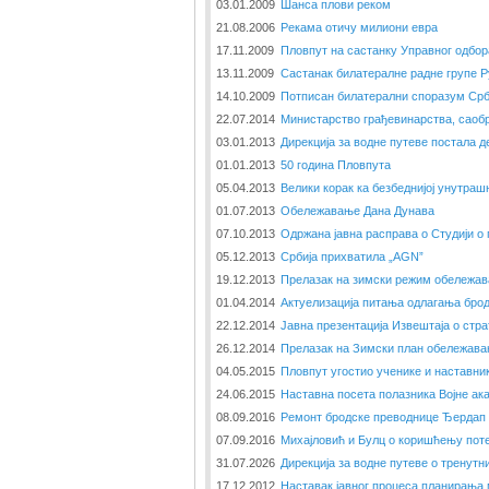
03.01.2009
Шанса плови реком
21.08.2006
Рекама отичу милиони евра
17.11.2009
Пловпут на састанку Управног одбо
13.11.2009
Састанак билатералне радне групе Р
14.10.2009
Потписан билатерални споразум Срб
22.07.2014
Министарство грађевинарства, саобр
03.01.2013
Дирекција за водне путеве постала 
01.01.2013
50 година Пловпута
05.04.2013
Велики корак ка безбеднијој унутраш
01.07.2013
Обележавање Дана Дунава
07.10.2013
Одржана јавна расправа о Студији о
05.12.2013
Србија прихватила „AGN”
19.12.2013
Прелазак на зимски режим обележав
01.04.2014
Актуелизација питања одлагања бро
22.12.2014
Јавна презентација Извештаја о стра
26.12.2014
Прелазак на Зимски план обележава
04.05.2015
Пловпут угостио ученике и наставни
24.06.2015
Наставна посета полазника Војне ака
08.09.2016
Ремонт бродске преводнице Ђердап 
07.09.2016
Михајловић и Булц о коришћењу поте
31.07.2026
Дирекција за водне путеве о тренут
17.12.2012
Наставак јавног процеса планирања